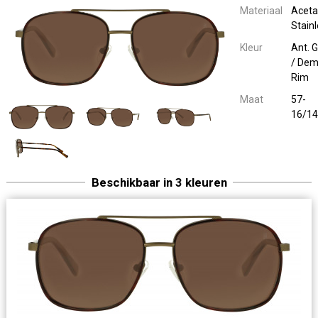
Materiaal
Aceta
Stain
Kleur
Ant. G
/ Dem
Rim
Maat
57-
16/1
Beschikbaar in 3 kleuren
1921 Sun 8024
Zonnebril Met
Acetate / St
M. Blue / Green Rim
57-16/1
1921 Sun 8024
Zonnebril Met
Acetate / St
M.D. Red / B
57-16/1