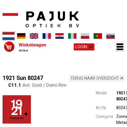
Winkelwagen
LOGIN
Artikel
1921 Sun 80247
TERUG NAAR OVERZICHT
C11.1
Ant. Gold / Demi Rim
Model
1921 
8024
Art.Nr.
8024
Categorie
Zonne
Metaa