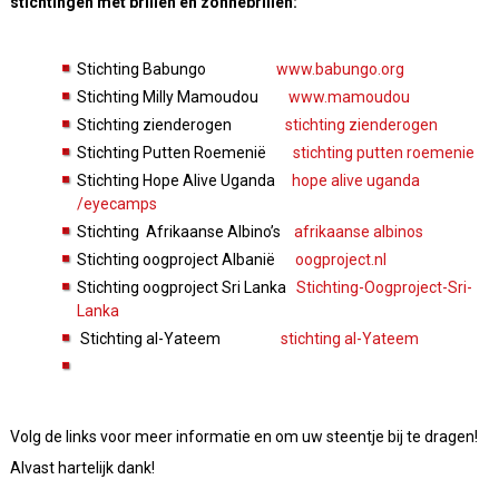
stichtingen met brillen en zonnebrillen:
Stichting Babungo
www.babungo.org
Stichting Milly Mamoudou
www.mamoudou
Stichting zienderogen
stichting zienderogen
Stichting Putten Roemenië
stichting putten roemenie
Stichting Hope Alive Uganda
hope alive uganda
/eyecamps
Stichting Afrikaanse Albino’s
afrikaanse albinos
Stichting oogproject Albanië
oogproject.nl
Stichting oogproject Sri Lanka
Stichting-Oogproject-Sri-
Lanka
Stichting al-Yateem
stichting al-Yateem
Volg de links voor meer informatie en om uw steentje bij te dragen!
Alvast hartelijk dank!