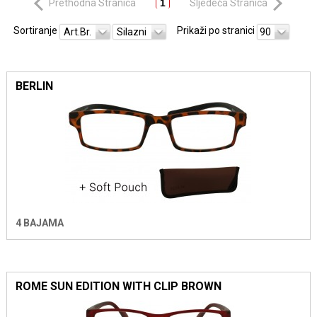
Prethodna Stranica
1
Sljedeća Stranica
Sortiranje
Prikaži po stranici
Art.Br.
Silazni
90
BERLIN
4 BAJAMA
ROME SUN EDITION WITH CLIP BROWN