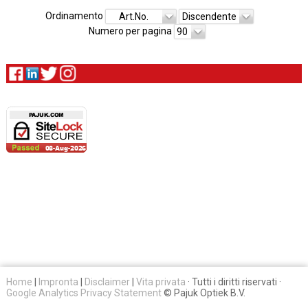
Ordinamento
Art.No.
Discendente
Numero per pagina
90
Home
|
Impronta
|
Disclaimer
|
Vita privata
· Tutti i diritti riservati ·
Google Analytics Privacy Statement
© Pajuk Optiek B.V.