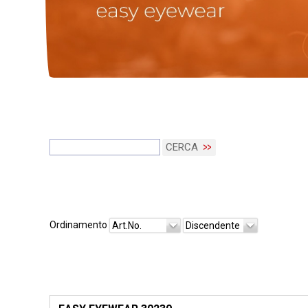
CERCA
Ordinamento
Art.No.
Discendente