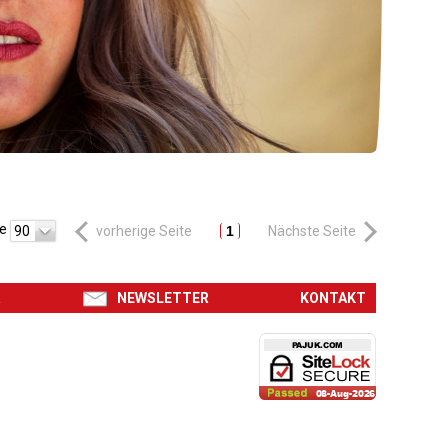
te
90
vorherige Seite
1
Nächste Seite
R
NEWSLETTER
KONTAKT