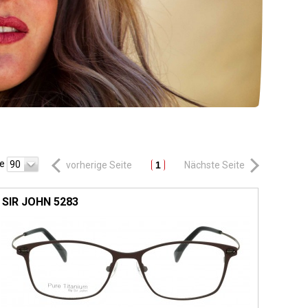
te
90
vorherige Seite
1
Nächste Seite
SIR JOHN 5283