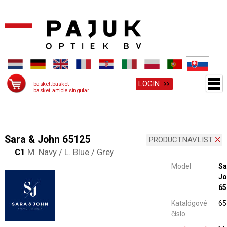
LOGIN
basket.basket
basket.article.singular
Sara & John 65125
PRODUCT.NAV.LIST
C1
M. Navy / L. Blue / Grey
Model
Sa
Jo
65
Katalógové
65
číslo