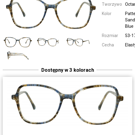
Tworzywo
Octa
Kolor
Patt
Sand
Blue
Rozmiar
53-1
Cecha
Elas
Dostępny w 3 kolorach
1921 400
Kobieta plas
Pattern Pastel Red 
1921 400
Kobieta plas
Pattern Brown / Aqu