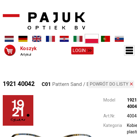
Koszyk
LOGIN
Artykuł
1921 40042
C01
Pattern Sand / Blue
POWRÓT DO LISTY
Model
1921
4004
Art.Nr.
4004
Kategoria
Kobi
plast